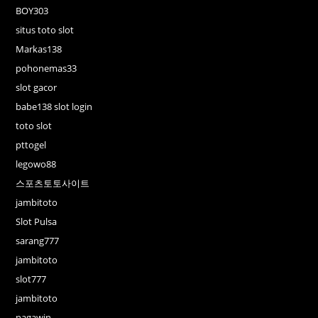
BOY303
situs toto slot
Markas138
pohonemas33
slot gacor
babe138 slot login
toto slot
pttogel
legowo88
스포츠토토사이트
jambitoto
Slot Pulsa
sarang777
jambitoto
slot777
jambitoto
nagawin