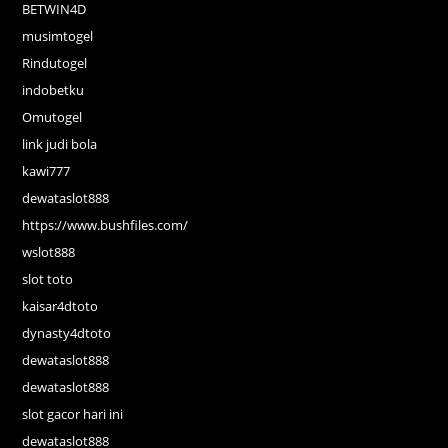
BETWIN4D
musimtogel
Rindutogel
indobetku
Omutogel
link judi bola
kawi777
dewataslot888
https://www.bushfiles.com/
wslot888
slot toto
kaisar4dtoto
dynasty4dtoto
dewataslot888
dewataslot888
slot gacor hari ini
dewataslot888