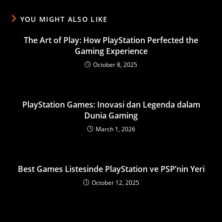
YOU MIGHT ALSO LIKE
The Art of Play: How PlayStation Perfected the
Gaming Experience
October 8, 2025
PlayStation Games: Inovasi dan Legenda dalam
Dunia Gaming
March 1, 2026
Best Games Listesinde PlayStation ve PSP’nin Yeri
October 12, 2025