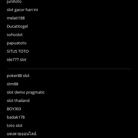
junitoto
slot gacor hari ini
melati188
Ducatitogel
sohoslot
papuatoto
SITUS TOTO
ide777 slot
poker88 slot
stm88
slot demo pragmatic
slot thailand
BOY303
badak178
toto slot
แทงหวยออนไลน์