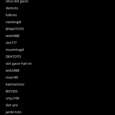
situs slot gacor
dentoto
fulltoto
oasistogel
BINJAITOTO
wslot888
slot777
musimtogel
DENTOTO
slot gacor hari ini
wslot888
mvp189
batmantoto
BOY303
unyu168
Slot qris
jambi toto