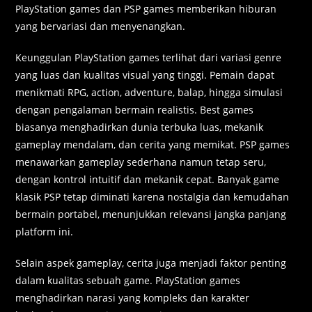
PlayStation games dan PSP games memberikan hiburan
yang bervariasi dan menyenangkan.
Keunggulan PlayStation games terlihat dari variasi genre
yang luas dan kualitas visual yang tinggi. Pemain dapat
menikmati RPG, action, adventure, balap, hingga simulasi
dengan pengalaman bermain realistis. Best games
biasanya menghadirkan dunia terbuka luas, mekanik
gameplay mendalam, dan cerita yang memikat. PSP games
menawarkan gameplay sederhana namun tetap seru,
dengan kontrol intuitif dan mekanik cepat. Banyak game
klasik PSP tetap diminati karena nostalgia dan kemudahan
bermain portabel, menunjukkan relevansi jangka panjang
platform ini.
Selain aspek gameplay, cerita juga menjadi faktor penting
dalam kualitas sebuah game. PlayStation games
menghadirkan narasi yang kompleks dan karakter