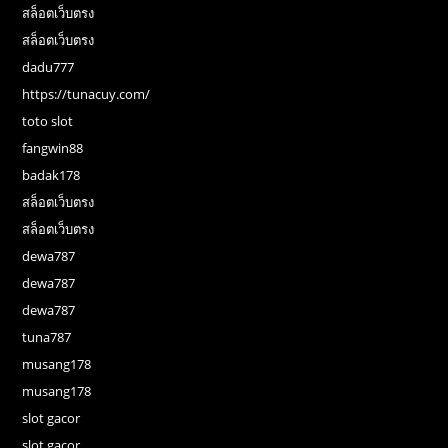
สล็อตเว็บตรง
สล็อตเว็บตรง
dadu777
https://tunacuy.com/
toto slot
fangwin88
badak178
สล็อตเว็บตรง
สล็อตเว็บตรง
dewa787
dewa787
dewa787
tuna787
musang178
musang178
slot gacor
slot gacor