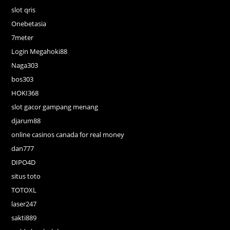
slot qris
Onebetasia
7meter
Login Megahoki88
Naga303
bos303
HOKI368
slot gacor gampang menang
djarum88
online casinos canada for real money
dan777
DIPO4D
situs toto
TOTOXL
laser247
sakti889