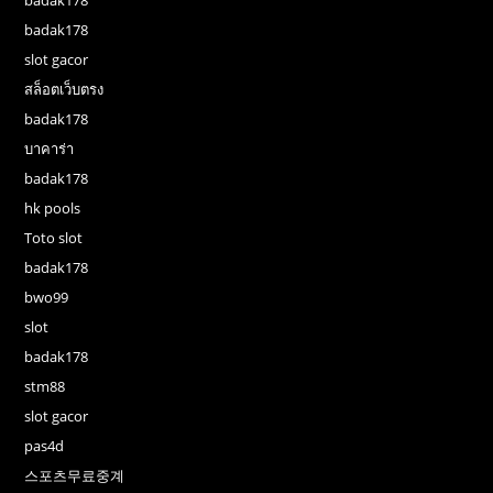
badak178
badak178
slot gacor
สล็อตเว็บตรง
badak178
บาคาร่า
badak178
hk pools
Toto slot
badak178
bwo99
slot
badak178
stm88
slot gacor
pas4d
스포츠무료중계