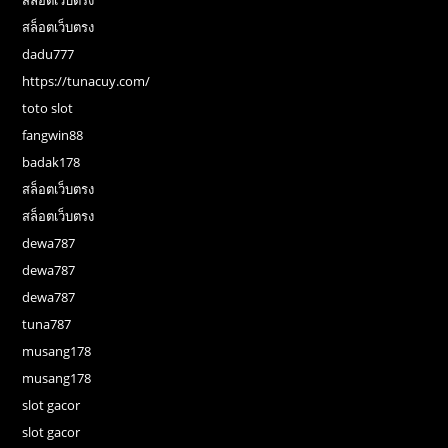
สล็อตเว็บตรง
สล็อตเว็บตรง
dadu777
https://tunacuy.com/
toto slot
fangwin88
badak178
สล็อตเว็บตรง
สล็อตเว็บตรง
dewa787
dewa787
dewa787
tuna787
musang178
musang178
slot gacor
slot gacor