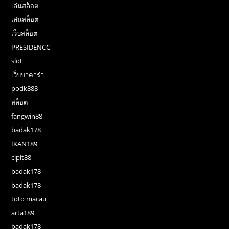
เล่นสล็อต
เล่นสล็อต
เว็บสล็อต
PRESIDENCC
slot
เว็บบาคาร่า
podk888
สล็อต
fangwin88
badak178
IKAN189
cipit88
badak178
badak178
toto macau
arta189
badak178