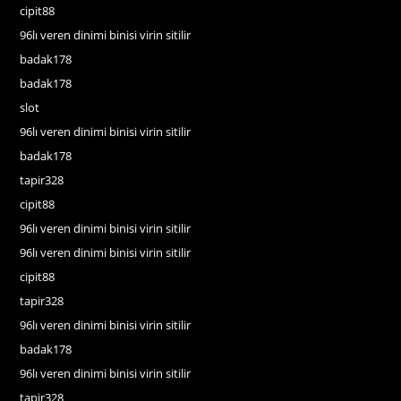
cipit88
96lı veren dinimi binisi virin sitilir
badak178
badak178
slot
96lı veren dinimi binisi virin sitilir
badak178
tapir328
cipit88
96lı veren dinimi binisi virin sitilir
96lı veren dinimi binisi virin sitilir
cipit88
tapir328
96lı veren dinimi binisi virin sitilir
badak178
96lı veren dinimi binisi virin sitilir
tapir328