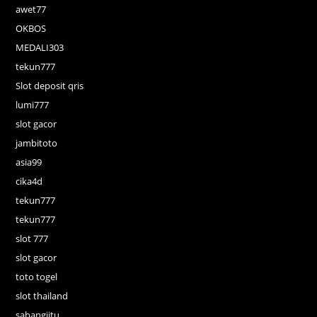
awet77
OKBOS
MEDALI303
tekun777
Slot deposit qris
lumi777
slot gacor
jambitoto
asia99
cika4d
tekun777
tekun777
slot 777
slot gacor
toto togel
slot thailand
sabangjitu