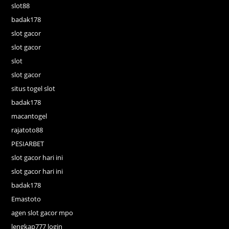
slot88
badak178
slot gacor
slot gacor
slot
slot gacor
situs togel slot
badak178
macantogel
rajatoto88
PESIARBET
slot gacor hari ini
slot gacor hari ini
badak178
Emastoto
agen slot gacor mpo
lengkap777 login