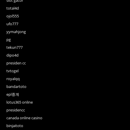
slot gacor
total4d
ojol555
ufo777
yymahjong
pg
tekun777
dipo4d
presiden cc
tvtogel
royalqq
bandartoto
epl중계
lotus365 online
presidencc
canada online casino
binjaitoto