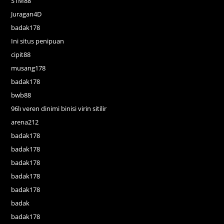
STM88
Juragan4D
badak178
Ini situs penipuan
cipit88
musang178
badak178
bwb88
96lı veren dinimi binisi virin sitilir
arena212
badak178
badak178
badak178
badak178
badak178
badak
badak178