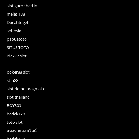
slot gacor hari ini
melati188
Ducatitogel
sohoslot
papuatoto
SITUS TOTO
ide777 slot
poker88 slot
stm88
slot demo pragmatic
slot thailand
BOY303
badak178
toto slot
แทงหวยออนไลน์