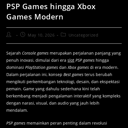
PSP Games hingga Xbox
Games Modern
May 10, 2026
Uncategorized
Sejarah
Console games
merupakan perjalanan panjang yang
penuh inovasi, dimulai dari era
slot
PSP games
hingga
dominasi
PlayStation games
dan
Xbox games
di era modern.
Dalam perjalanan ini, konsep
Best games
terus berubah
mengikuti perkembangan teknologi, desain, dan ekspektasi
pemain. Game yang dahulu sederhana kini telah
berkembang menjadi pengalaman interaktif yang kompleks
dengan narasi, visual, dan audio yang jauh lebih
mendalam.
PSP games
memainkan peran penting dalam revolusi