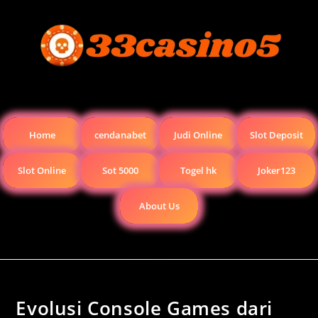
Home
cendanabet
Judi Online
Slot Deposit
Slot Online
Sot 5000
Togel hk
Joker123
About Us
Evolusi Console Games dari