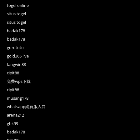
togel online
situs togel
situs togel
badak178
badak178
gurutoto
gold365 live
fangwin88
cipit88
免费wps下载
cipit88
musang178
whatsapp網頁版入口
arena212
gbk99
badak178