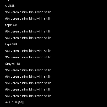
cipit88
96lı veren dinimi binisi virin sitilir
96lı veren dinimi binisi virin sitilir
tapir328
96lı veren dinimi binisi virin sitilir
96lı veren dinimi binisi virin sitilir
tapir328
96lı veren dinimi binisi virin sitilir
96lı veren dinimi binisi virin sitilir
fangwin88
96lı veren dinimi binisi virin sitilir
96lı veren dinimi binisi virin sitilir
96lı veren dinimi binisi virin sitilir
96lı veren dinimi binisi virin sitilir
96lı veren dinimi binisi virin sitilir
해외야구중계