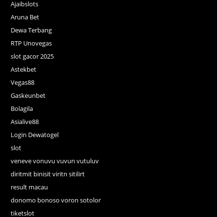
Ajaibslots
Aruna Bet
Dewa Terbang
RTP Unovegas
slot gacor 2025
Astekbet
Vegas88
Gaskeunbet
Bolagila
Asialive88
Login Dewatogel
slot
veneve vonuvu vuvun vutuluv
diritmit binisit viritn sitilirt
result macau
donomo bonoso voron sotolor
tiketslot