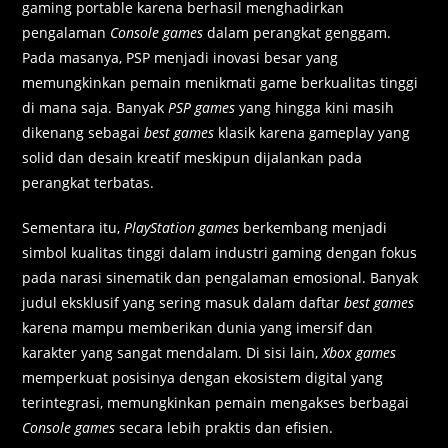
gaming portable karena berhasil menghadirkan
pengalaman
Console games
dalam perangkat genggam.
Pada masanya, PSP menjadi inovasi besar yang
memungkinkan pemain menikmati game berkualitas tinggi
di mana saja. Banyak
PSP games
yang hingga kini masih
dikenang sebagai
best games
klasik karena gameplay yang
solid dan desain kreatif meskipun dijalankan pada
perangkat terbatas.
Sementara itu,
PlayStation games
berkembang menjadi
simbol kualitas tinggi dalam industri gaming dengan fokus
pada narasi sinematik dan pengalaman emosional. Banyak
judul eksklusif yang sering masuk dalam daftar
best games
karena mampu memberikan dunia yang imersif dan
karakter yang sangat mendalam. Di sisi lain,
Xbox games
memperkuat posisinya dengan ekosistem digital yang
terintegrasi, memungkinkan pemain mengakses berbagai
Console games
secara lebih praktis dan efisien.