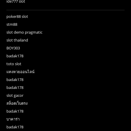
ide777 slot
poker88 slot
stm88
slot demo pragmatic
slot thailand
BOY303
badak178
toto slot
แทงหวยออนไลน์
badak178
badak178
slot gacor
สล็อตเว็บตรง
badak178
บาคาร่า
badak178