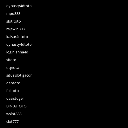
dynasty4dtoto
mpo888
slot toto
rajawin303
kaisar4dtoto
dynasty4dtoto
login ahha4d
sitoto
qqnusa
situs slot gacor
dentoto
fulltoto
oasistogel
BINJAITOTO
wslot888
slot777