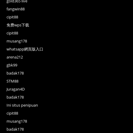
gold365 live
fangwin88
cipit88
免费wps下载
cipit88
musang178
whatsapp網頁版入口
arena212
gbk99
badak178
STM88
Juragan4D
badak178
Ini situs penipuan
cipit88
musang178
badak178