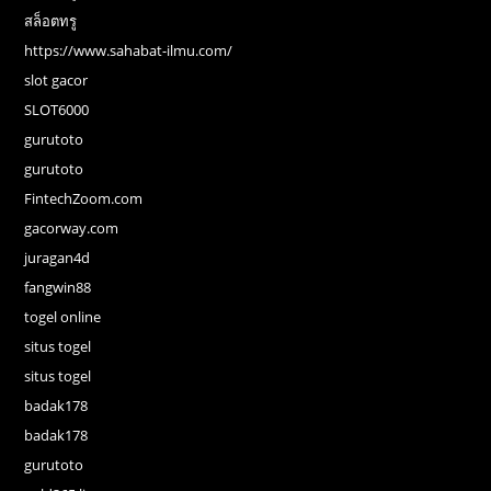
สล็อตทรู
https://www.sahabat-ilmu.com/
slot gacor
SLOT6000
gurutoto
gurutoto
FintechZoom.com
gacorway.com
juragan4d
fangwin88
togel online
situs togel
situs togel
badak178
badak178
gurutoto