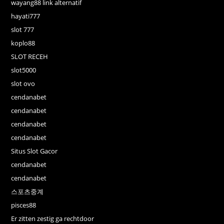
wayang88 link alternatif
hayati777
slot 777
koplo88
SLOT RECEH
slot5000
slot ovo
cendanabet
cendanabet
cendanabet
cendanabet
Situs Slot Gacor
cendanabet
cendanabet
스포츠중계
pisces88
Er zitten zestig ga rechtdoor