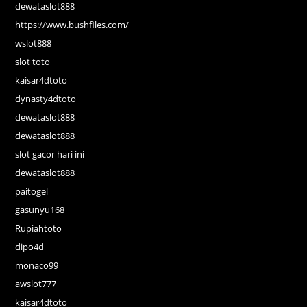
dewataslot888
https://www.bushfiles.com/
wslot888
slot toto
kaisar4dtoto
dynasty4dtoto
dewataslot888
dewataslot888
slot gacor hari ini
dewataslot888
paitogel
gasunyu168
Rupiahtoto
dipo4d
monaco99
awslot777
kaisar4dtoto