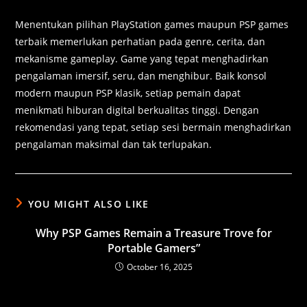
Menentukan pilihan PlayStation games maupun PSP games
terbaik memerlukan perhatian pada genre, cerita, dan
mekanisme gameplay. Game yang tepat menghadirkan
pengalaman imersif, seru, dan menghibur. Baik konsol
modern maupun PSP klasik, setiap pemain dapat
menikmati hiburan digital berkualitas tinggi. Dengan
rekomendasi yang tepat, setiap sesi bermain menghadirkan
pengalaman maksimal dan tak terlupakan.
YOU MIGHT ALSO LIKE
Why PSP Games Remain a Treasure Trove for
Portable Gamers”
October 16, 2025