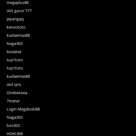
megaplus88
slot gacor 777
jepangqq
kenzototo
kudaemas88
Naga303
biolabet
top1toto
top1toto
kudaemas88
slot qris
Onebetasia
7meter
Login Megahoki88
Naga303
bos303
HOKI368