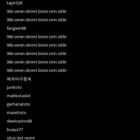
tapir328
96lı veren dinimi binisi virin sitilir
96lı veren dinimi binisi virin sitilir
fangwin88
96lı veren dinimi binisi virin sitilir
96lı veren dinimi binisi virin sitilir
96lı veren dinimi binisi virin sitilir
96lı veren dinimi binisi virin sitilir
96lı veren dinimi binisi virin sitilir
해외야구중계
junitoto
mahkotaslot
gerhanatoto
marettoto
dewicasino88
buaya77
situs slot resmi