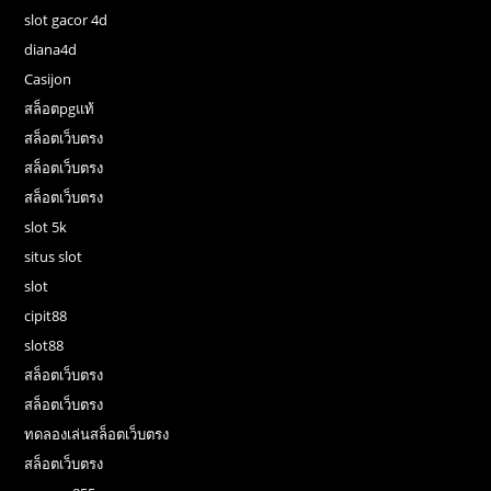
slot gacor 4d
diana4d
Casijon
สล็อตpgแท้
สล็อตเว็บตรง
สล็อตเว็บตรง
สล็อตเว็บตรง
slot 5k
situs slot
slot
cipit88
slot88
สล็อตเว็บตรง
สล็อตเว็บตรง
ทดลองเล่นสล็อตเว็บตรง
สล็อตเว็บตรง