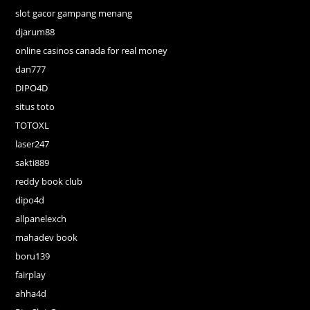
slot gacor gampang menang
djarum88
online casinos canada for real money
dan777
DIPO4D
situs toto
TOTOXL
laser247
sakti889
reddy book club
dipo4d
allpanelexch
mahadev book
boru139
fairplay
ahha4d