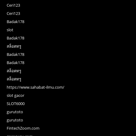
Ceri123
Ceri123
Badak178
slot
Badak178
สล็อตทรู
Badak178
Badak178
สล็อตทรู
สล็อตทรู
https://www.sahabat-ilmu.com/
slot gacor
SLOT6000
gurutoto
gurutoto
FintechZoom.com