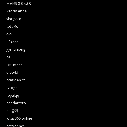
부산출장마사지
Reddy Anna
slot gacor
total4d
ojol555
ufo777
yymahjong
pg
tekun777
dipo4d
presiden cc
tvtogel
royalqq
bandartoto
epl중계
lotus365 online
presidencc