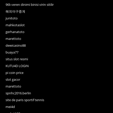
96lı veren dinimi binisi virin sitilir
해외야구중계
junitoto
mahkotaslot
gerhanatoto
marettoto
dewicasino88
buaya77
situs slot resmi
KUTU4D LOGIN
pi coin price
slot gacor
marettoto
spnhc2016.berlin
site de paris sportif tennis
mei4d