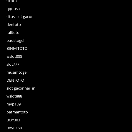
sitoto
qqnusa
situs slot gacor
dentoto
fulltoto
oasistogel
BINJAITOTO
wslot888
slot777
musimtogel
DENTOTO
slot gacor hari ini
wslot888
mvp189
batmantoto
BOY303
unyu168