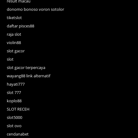
result macau
donomo bonoso voron sotolor
tiketslot
daftar pisces88
raja slot
violin88
slot gacor
slot
slot gacor terpercaya
wayang88 link alternatif
hayati777
slot 777
koplo88
SLOT RECEH
slot5000
slot ovo
cendanabet