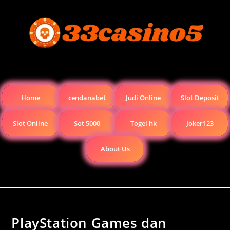
Home
cendanabet
Judi Online
Slot Deposit
Slot Online
Sot 5000
Togel hk
Joker123
About Us
PlayStation Games dan