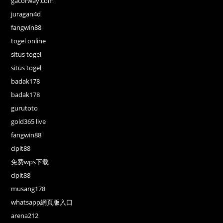
gacorway.com
juragan4d
fangwin88
togel online
situs togel
situs togel
badak178
badak178
gurutoto
gold365 live
fangwin88
cipit88
免费wps下载
cipit88
musang178
whatsapp網頁版入口
arena212