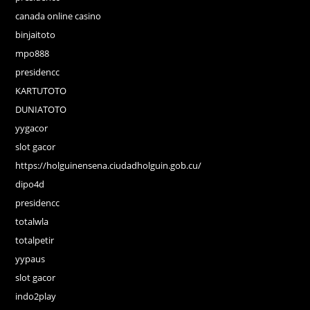
canada online casino
binjaitoto
mpo888
presidencc
KARTUTOTO
DUNIATOTO
yygacor
slot gacor
https://holguinensena.ciudadholguin.gob.cu/
dipo4d
presidencc
totalwla
totalpetir
yypaus
slot gacor
indo2play