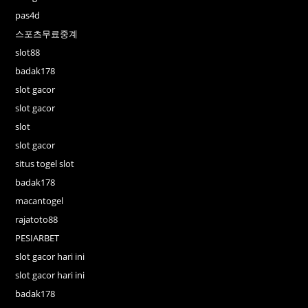
pas4d
스포츠무료중계
slot88
badak178
slot gacor
slot gacor
slot
slot gacor
situs togel slot
badak178
macantogel
rajatoto88
PESIARBET
slot gacor hari ini
slot gacor hari ini
badak178