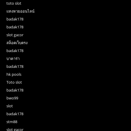
toto slot
แทงหวยออนไลน์
badak178
badak178
slot gacor
สล็อตเว็บตรง
badak178
บาคาร่า
badak178
hk pools
Toto slot
badak178
bwo99
slot
badak178
stm88
slot gacor