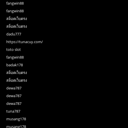
fangwin88
fangwin88
สล็อตเว็บตรง
สล็อตเว็บตรง
dadu777
https://tunacuy.com/
toto slot
fangwin88
badak178
สล็อตเว็บตรง
สล็อตเว็บตรง
dewa787
dewa787
dewa787
tuna787
musang178
musang178