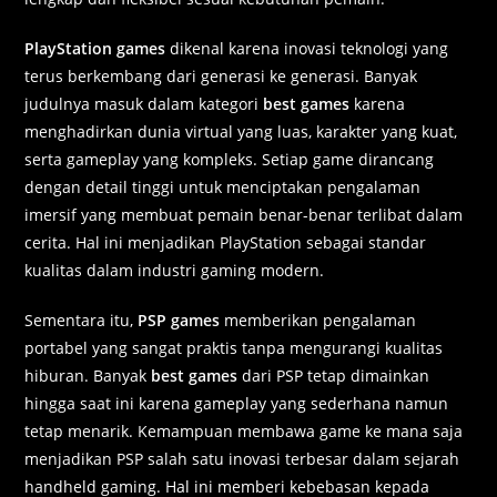
PlayStation games
dikenal karena inovasi teknologi yang
terus berkembang dari generasi ke generasi. Banyak
judulnya masuk dalam kategori
best games
karena
menghadirkan dunia virtual yang luas, karakter yang kuat,
serta gameplay yang kompleks. Setiap game dirancang
dengan detail tinggi untuk menciptakan pengalaman
imersif yang membuat pemain benar-benar terlibat dalam
cerita. Hal ini menjadikan PlayStation sebagai standar
kualitas dalam industri gaming modern.
Sementara itu,
PSP games
memberikan pengalaman
portabel yang sangat praktis tanpa mengurangi kualitas
hiburan. Banyak
best games
dari PSP tetap dimainkan
hingga saat ini karena gameplay yang sederhana namun
tetap menarik. Kemampuan membawa game ke mana saja
menjadikan PSP salah satu inovasi terbesar dalam sejarah
handheld gaming. Hal ini memberi kebebasan kepada