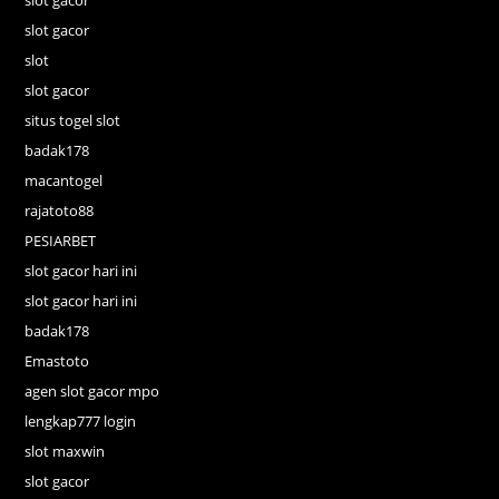
slot gacor
slot gacor
slot
slot gacor
situs togel slot
badak178
macantogel
rajatoto88
PESIARBET
slot gacor hari ini
slot gacor hari ini
badak178
Emastoto
agen slot gacor mpo
lengkap777 login
slot maxwin
slot gacor