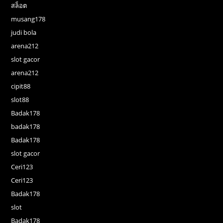
สล็อต
musang178
judi bola
arena212
slot gacor
arena212
cipit88
slot88
Badak178
badak178
Badak178
slot gacor
Ceri123
Ceri123
Badak178
slot
Badak178