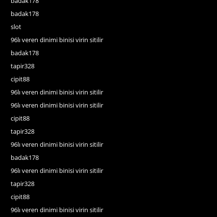
badak178
badak178
slot
96lı veren dinimi binisi virin sitilir
badak178
tapir328
cipit88
96lı veren dinimi binisi virin sitilir
96lı veren dinimi binisi virin sitilir
cipit88
tapir328
96lı veren dinimi binisi virin sitilir
badak178
96lı veren dinimi binisi virin sitilir
tapir328
cipit88
96lı veren dinimi binisi virin sitilir