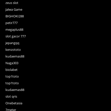
zeus slot
Jalwa Game
BIGHOKI288
petir777
megaplus88
slot gacor 777
jepangqq
kenzototo
kudaemas88
Naga303
biolabet
top1toto
top1toto
kudaemas88
slot qris
Onebetasia
7meter