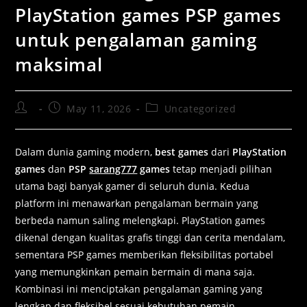
PlayStation games PSP games
untuk pengalaman gaming
maksimal
May 11, 2026
Uncategorized
Dalam dunia gaming modern,
best games
dari
PlayStation
games
dan
PSP
sarang777
games
tetap menjadi pilihan
utama bagi banyak gamer di seluruh dunia. Kedua
platform ini menawarkan pengalaman bermain yang
berbeda namun saling melengkapi. PlayStation games
dikenal dengan kualitas grafis tinggi dan cerita mendalam,
sementara PSP games memberikan fleksibilitas portabel
yang memungkinkan pemain bermain di mana saja.
Kombinasi ini menciptakan pengalaman gaming yang
lengkap dan fleksibel sesuai kebutuhan pemain.