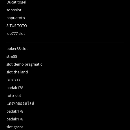
Ducatitogel
sohoslot
papuatoto
SITUS TOTO
ide777 slot
poker88 slot
stm88
slot demo pragmatic
slot thailand
BOY303
badak178
toto slot
แทงหวยออนไลน์
badak178
badak178
slot gacor