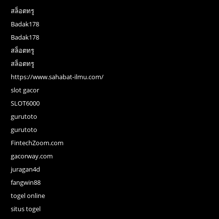
สล็อตทรู
Badak178
Badak178
สล็อตทรู
สล็อตทรู
https://www.sahabat-ilmu.com/
slot gacor
SLOT6000
gurutoto
gurutoto
FintechZoom.com
gacorway.com
juragan4d
fangwin88
togel online
situs togel