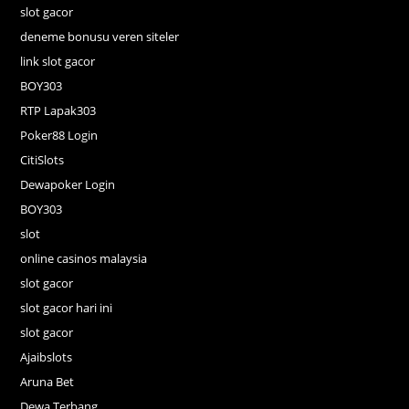
slot gacor
deneme bonusu veren siteler
link slot gacor
BOY303
RTP Lapak303
Poker88 Login
CitiSlots
Dewapoker Login
BOY303
slot
online casinos malaysia
slot gacor
slot gacor hari ini
slot gacor
Ajaibslots
Aruna Bet
Dewa Terbang